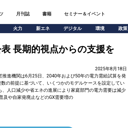
ツ
月刊誌
書籍
セミナー＆イベント
火力
新エネ
デジタル
環境
政策
表 長期的視点からの支援を
2025年8月18日
推進機関は6月25日、2040年および50年の電力需給試算を発
複数の前提に基づいて、いくつかのモデルケースを設定してい
も、人口減少や省エネの進展により家庭部門の電力需要は減少
V普及や自家発廃止などのGX需要増の