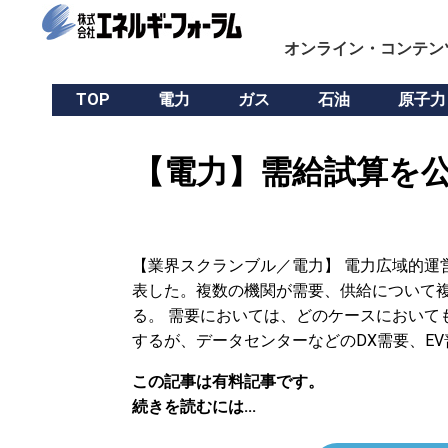
オンライン・コンテン
TOP
電力
ガス
石油
原子力
【電力】需給試算を公
【業界スクランブル／電力】 電力広域的運営
表した。複数の機関が需要、供給について
る。 需要においては、どのケースにおいて
するが、データセンターなどのDX需要、E
この記事は有料記事です。
続きを読むには...