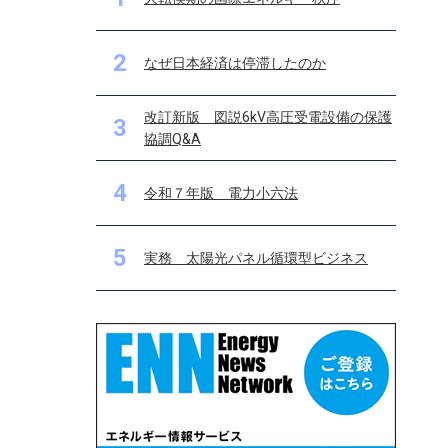
2
なぜ日本経済は停滞したのか
改訂新版 図説6kV高圧受電設備の保護
3
協調Q&A
4
令和７年版 電力小六法
5
実務 太陽光パネル循環型ビジネス