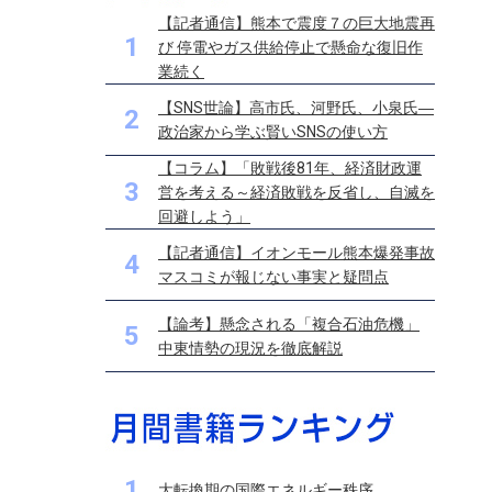
【記者通信】熊本で震度７の巨大地震再
1
び 停電やガス供給停止で懸命な復旧作
業続く
【SNS世論】高市氏、河野氏、小泉氏―
2
政治家から学ぶ賢いSNSの使い方
【コラム】「敗戦後81年、経済財政運
3
営を考える～経済敗戦を反省し、自滅を
回避しよう」
【記者通信】イオンモール熊本爆発事故
4
マスコミが報じない事実と疑問点
【論考】懸念される「複合石油危機」
5
中東情勢の現況を徹底解説
1
大転換期の国際エネルギー秩序