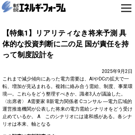
【特集1】リアリティなき将来予測 具
体的な投資判断に二の足 国が責任を持
って制度設計を
2025年9月2日
これまで減少傾向にあった電力需要は、AIやDCの拡大で一
転、増加が見込まれる。複雑に絡み合う需給、制度、事業環
境―。これらをどう整理すべきか、識者3人が議論した。
〈出席者〉 A需要家 B新電力関係者 Cコンサル ―電力広域的
運営推進機関が公表した将来の電力需給シナリオをどう受け
止めているか。 A このシナリオには違和感がある。各シナ
リオは本来、軸となる