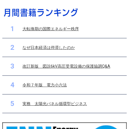
1
大転換期の国際エネルギー秩序
2
なぜ日本経済は停滞したのか
3
改訂新版 図説6kV高圧受電設備の保護協調Q&A
4
令和７年版 電力小六法
5
実務 太陽光パネル循環型ビジネス