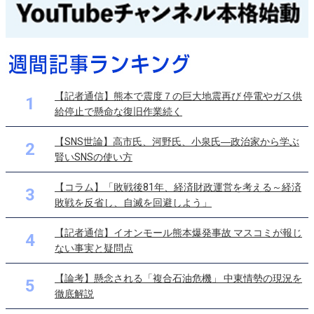
【記者通信】熊本で震度７の巨大地震再び 停電やガス供
1
給停止で懸命な復旧作業続く
【SNS世論】高市氏、河野氏、小泉氏―政治家から学ぶ
2
賢いSNSの使い方
【コラム】「敗戦後81年、経済財政運営を考える～経済
3
敗戦を反省し、自滅を回避しよう」
【記者通信】イオンモール熊本爆発事故 マスコミが報じ
4
ない事実と疑問点
【論考】懸念される「複合石油危機」 中東情勢の現況を
5
徹底解説