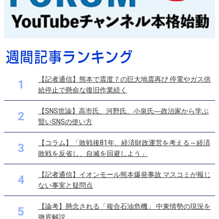
【記者通信】熊本で震度７の巨大地震再び 停電やガス供
1
給停止で懸命な復旧作業続く
【SNS世論】高市氏、河野氏、小泉氏―政治家から学ぶ
2
賢いSNSの使い方
【コラム】「敗戦後81年、経済財政運営を考える～経済
3
敗戦を反省し、自滅を回避しよう」
【記者通信】イオンモール熊本爆発事故 マスコミが報じ
4
ない事実と疑問点
【論考】懸念される「複合石油危機」 中東情勢の現況を
5
徹底解説