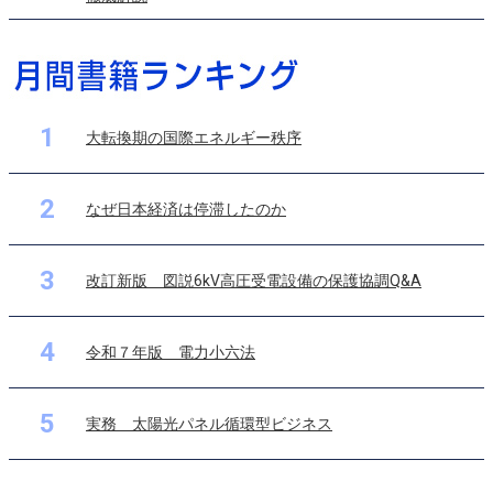
1
大転換期の国際エネルギー秩序
2
なぜ日本経済は停滞したのか
3
改訂新版 図説6kV高圧受電設備の保護協調Q&A
4
令和７年版 電力小六法
5
実務 太陽光パネル循環型ビジネス