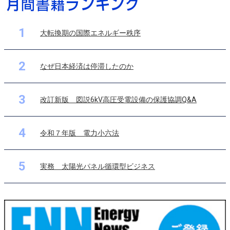
1
大転換期の国際エネルギー秩序
2
なぜ日本経済は停滞したのか
3
改訂新版 図説6kV高圧受電設備の保護協調Q&A
4
令和７年版 電力小六法
5
実務 太陽光パネル循環型ビジネス