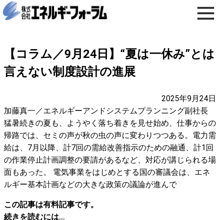
【コラム／9月24日】“夏は一休み”とは
言えない制度設計の進展
2025年9月24日
加藤真一／エネルギーアンドシステムプランニング副社長
猛暑続きの夏も、ようやく落ち着きを見せ始め、仕事からの
帰路では、セミの声が秋の虫の声に変わりつつある。電力需
給は、7月以降、計7回の需給改善指示のための融通、計1回
の作業停止計画調整の要請があるなど、対応が講じられる場
面もあった。 電気事業をはじめとする国の審議会は、エネ
ルギー基本計画などの大きな政策の議論が進んで
この記事は有料記事です。
続きを読むには...