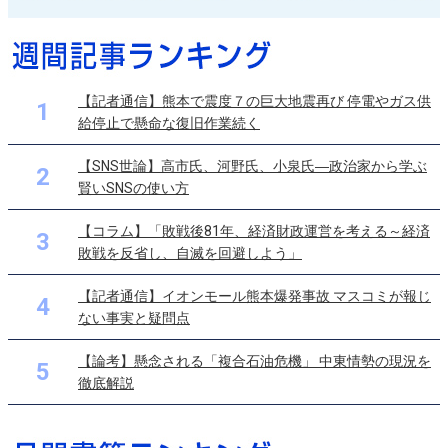
【記者通信】熊本で震度７の巨大地震再び 停電やガス供
1
給停止で懸命な復旧作業続く
【SNS世論】高市氏、河野氏、小泉氏―政治家から学ぶ
2
賢いSNSの使い方
【コラム】「敗戦後81年、経済財政運営を考える～経済
3
敗戦を反省し、自滅を回避しよう」
【記者通信】イオンモール熊本爆発事故 マスコミが報じ
4
ない事実と疑問点
【論考】懸念される「複合石油危機」 中東情勢の現況を
5
徹底解説