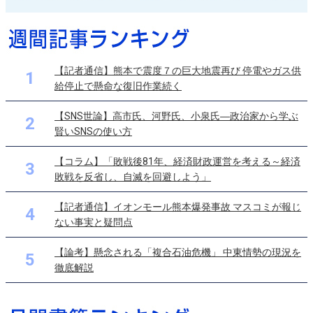
【記者通信】熊本で震度７の巨大地震再び 停電やガス供
1
給停止で懸命な復旧作業続く
【SNS世論】高市氏、河野氏、小泉氏―政治家から学ぶ
2
賢いSNSの使い方
【コラム】「敗戦後81年、経済財政運営を考える～経済
3
敗戦を反省し、自滅を回避しよう」
【記者通信】イオンモール熊本爆発事故 マスコミが報じ
4
ない事実と疑問点
【論考】懸念される「複合石油危機」 中東情勢の現況を
5
徹底解説