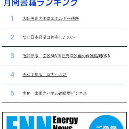
1
大転換期の国際エネルギー秩序
2
なぜ日本経済は停滞したのか
3
改訂新版 図説6kV高圧受電設備の保護協調Q&A
4
令和７年版 電力小六法
5
実務 太陽光パネル循環型ビジネス