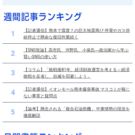
【記者通信】熊本で震度７の巨大地震再び 停電やガス供
1
給停止で懸命な復旧作業続く
【SNS世論】高市氏、河野氏、小泉氏―政治家から学ぶ
2
賢いSNSの使い方
【コラム】「敗戦後81年、経済財政運営を考える～経済
3
敗戦を反省し、自滅を回避しよう」
【記者通信】イオンモール熊本爆発事故 マスコミが報じ
4
ない事実と疑問点
【論考】懸念される「複合石油危機」 中東情勢の現況を
5
徹底解説