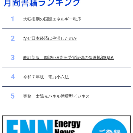
1
大転換期の国際エネルギー秩序
2
なぜ日本経済は停滞したのか
3
改訂新版 図説6kV高圧受電設備の保護協調Q&A
4
令和７年版 電力小六法
5
実務 太陽光パネル循環型ビジネス