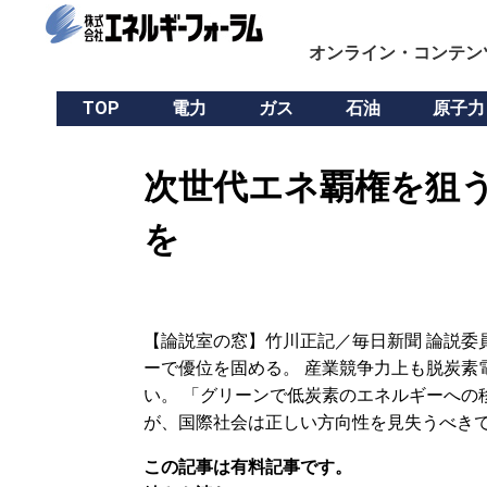
オンライン・コンテン
TOP
電力
ガス
石油
原子力
次世代エネ覇権を狙う
を
【論説室の窓】竹川正記／毎日新聞 論説委
ーで優位を固める。 産業競争力上も脱炭素
い。 「グリーンで低炭素のエネルギーへの
が、国際社会は正しい方向性を見失うべきで
この記事は有料記事です。