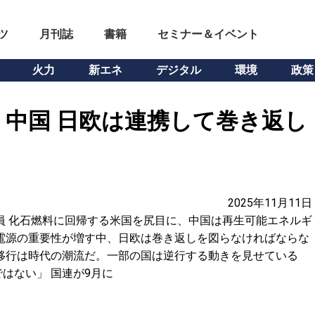
ツ
月刊誌
書籍
セミナー＆イベント
火力
新エネ
デジタル
環境
政策
中国 日欧は連携して巻き返し
2025年11月11日
員 化石燃料に回帰する米国を尻目に、中国は再生可能エネルギ
電源の重要性が増す中、日欧は巻き返しを図らなければならな
移行は時代の潮流だ。一部の国は逆行する動きを見せている
はない」 国連が9月に