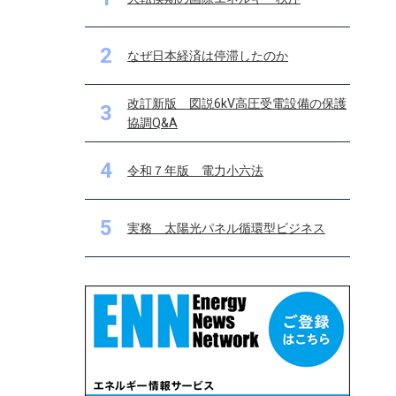
2
なぜ日本経済は停滞したのか
改訂新版 図説6kV高圧受電設備の保護
3
協調Q&A
4
令和７年版 電力小六法
5
実務 太陽光パネル循環型ビジネス