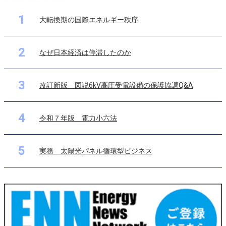
1
大転換期の国際エネルギー秩序
2
なぜ日本経済は停滞したのか
3
改訂新版 図説6kV高圧受電設備の保護協調Q&A
4
令和７年版 電力小六法
5
実務 太陽光パネル循環型ビジネス