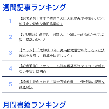
【記者通信】熊本で震度７の巨大地震再び 停電やガス供
1
給停止で懸命な復旧作業続く
【SNS世論】高市氏、河野氏、小泉氏―政治家から学ぶ
2
賢いSNSの使い方
【コラム】「敗戦後81年、経済財政運営を考える～経済
3
敗戦を反省し、自滅を回避しよう」
【記者通信】イオンモール熊本爆発事故 マスコミが報じ
4
ない事実と疑問点
【論考】懸念される「複合石油危機」 中東情勢の現況を
5
徹底解説