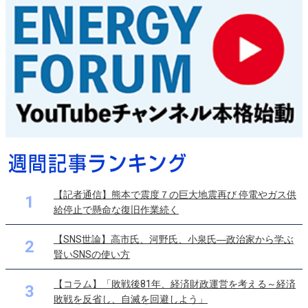
【記者通信】熊本で震度７の巨大地震再び 停電やガス供
1
給停止で懸命な復旧作業続く
【SNS世論】高市氏、河野氏、小泉氏―政治家から学ぶ
2
賢いSNSの使い方
【コラム】「敗戦後81年、経済財政運営を考える～経済
3
敗戦を反省し、自滅を回避しよう」