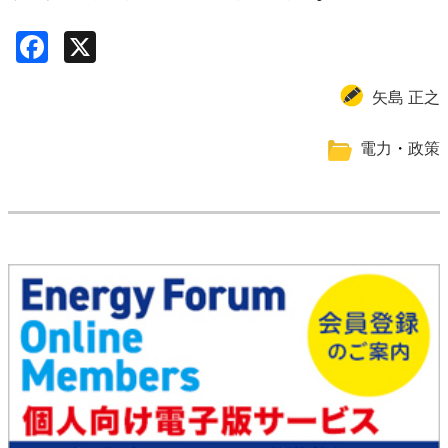
Facebook
X
矢島 正之
電力
・
政策