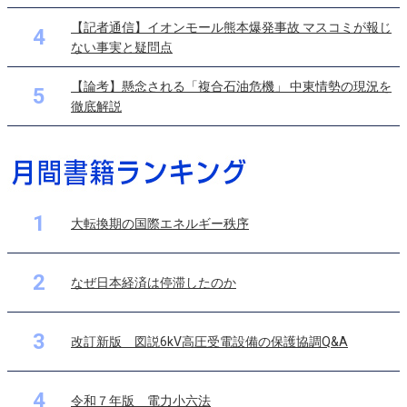
【記者通信】イオンモール熊本爆発事故 マスコミが報じ
4
ない事実と疑問点
【論考】懸念される「複合石油危機」 中東情勢の現況を
5
徹底解説
1
大転換期の国際エネルギー秩序
2
なぜ日本経済は停滞したのか
3
改訂新版 図説6kV高圧受電設備の保護協調Q&A
4
令和７年版 電力小六法