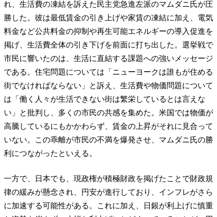
れ、生活費の凍結を訴えた民主党急進左派のマムダニ氏が圧
勝した。彼は最低賃金の引き上げや家賃の凍結に加え、電気
料金など公共料金の抑制や再生可能エネルギーの導入促進を
掲げ、生活費全体の引き下げを前面に打ち出した。選挙戦で
市民に響いたのは、生活に直結する課題への強いメッセージ
である。住宅問題については「ニューヨークは誰もが住める
街でなければならない」と訴え、生活費や物価問題について
は「働く人々が生活できない街は繁栄しているとは言えな
い」と批判し、多くの市民の共感を集めた。米国では物価が
高騰しているにもかかわらず、賃金の上昇がそれに見合って
いない。この乖離が市民の不満を爆発させ、マムダニ氏の勝
利につながったといえる。
一方で、日本でも、現政権が積極財政を掲げたことで財政規
律の緩みが懸念され、円安が進行しており、インフレがさら
に加速する可能性がある。これに加え、日銀が利上げに慎重