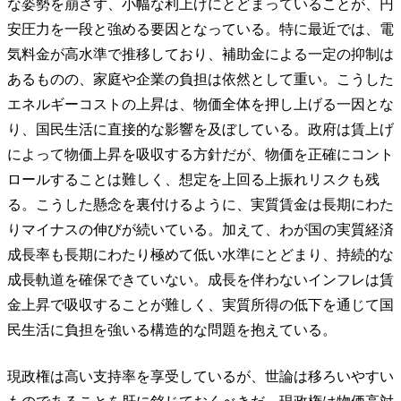
な姿勢を崩さず、小幅な利上げにとどまっていることが、円
安圧力を一段と強める要因となっている。特に最近では、電
気料金が高水準で推移しており、補助金による一定の抑制は
あるものの、家庭や企業の負担は依然として重い。こうした
エネルギーコストの上昇は、物価全体を押し上げる一因とな
り、国民生活に直接的な影響を及ぼしている。政府は賃上げ
によって物価上昇を吸収する方針だが、物価を正確にコント
ロールすることは難しく、想定を上回る上振れリスクも残
る。こうした懸念を裏付けるように、実質賃金は長期にわた
りマイナスの伸びが続いている。加えて、わが国の実質経済
成長率も長期にわたり極めて低い水準にとどまり、持続的な
成長軌道を確保できていない。成長を伴わないインフレは賃
金上昇で吸収することが難しく、実質所得の低下を通じて国
民生活に負担を強いる構造的な問題を抱えている。
現政権は高い支持率を享受しているが、世論は移ろいやすい