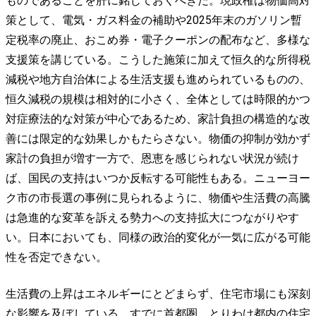
ものであることを肝に銘じておくべきだ。現政権は物価高対
策として、電気・ガス料金の補助や2025年末のガソリン暫
定税率の廃止、おこめ券・電子クーポンの配布など、多様な
支援策を講じている。こうした施策に加えて恒久的な所得税
減税や地方自治体による生活支援も進められているものの、
恒久減税の規模は相対的に小さく、全体としては時限的かつ
対症療法的な対策が中心であるため、家計負担の構造的な改
善には限定的な効果しかもたらさない。物価の抑制が効かず
家計の負担が増す一方で、恩恵を感じられない状況が続け
ば、国民の支持はいつか反転する可能性もある。ニューヨー
ク市の市長選の事例に見られるように、物価や生活費の高騰
は急進的な変革を訴える勢力への支持拡大につながりやす
い。日本においても、同様の政治的変化が一気に広がる可能
性を否定できない。
生活費の上昇はエネルギーにとどまらず、住宅市場にも深刻
な影響を及ぼしている。すでに首都圏、とりわけ都内の住宅