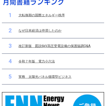
1
大転換期の国際エネルギー秩序
2
なぜ日本経済は停滞したのか
3
改訂新版 図説6kV高圧受電設備の保護協調Q&A
4
令和７年版 電力小六法
5
実務 太陽光パネル循環型ビジネス