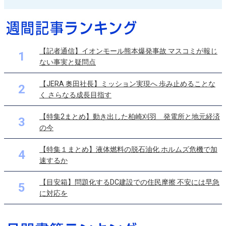
【記者通信】イオンモール熊本爆発事故 マスコミが報じ
1
ない事実と疑問点
【JERA 奥田社長】ミッション実現へ 歩み止めることな
2
く さらなる成長目指す
【特集2まとめ】動き出した柏崎刈羽 発電所と地元経済
3
の今
【特集１まとめ】液体燃料の脱石油化 ホルムズ危機で加
4
速するか
【目安箱】問題化するDC建設での住民摩擦 不安には早急
5
に対応を