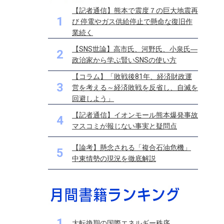
【記者通信】熊本で震度７の巨大地震再
1
び 停電やガス供給停止で懸命な復旧作
業続く
【SNS世論】高市氏、河野氏、小泉氏―
2
政治家から学ぶ賢いSNSの使い方
【コラム】「敗戦後81年、経済財政運
3
営を考える～経済敗戦を反省し、自滅を
回避しよう」
【記者通信】イオンモール熊本爆発事故
4
マスコミが報じない事実と疑問点
【論考】懸念される「複合石油危機」
5
中東情勢の現況を徹底解説
1
大転換期の国際エネルギー秩序