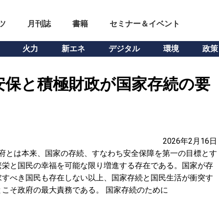
ツ
月刊誌
書籍
セミナー＆イベント
火力
新エネ
デジタル
環境
政策
安保と積極財政が国家存続の要
2026年2月16日
政府とは本来、国家の存続、すなわち安全保障を第一の目標とす
繁栄と国民の幸福を可能な限り増進する存在である。国家が存
求すべき国民も存在しない以上、国家存続と国民生活が衝突す
こそ政府の最大責務である。 国家存続のために