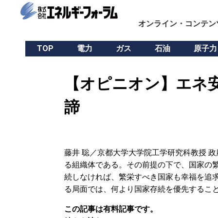
オンライン・コンテン
TOP
電力
ガス
石油
原子力
【オピニオン】エネ
諦
藤井 聡／京都大学大学院工学研究科教授 
る組織体である。その前提の下で、国家の
続しなければ、繁栄すべき国家も幸福を追
る局面では、何より国家存続を優先すること
この記事は有料記事です。