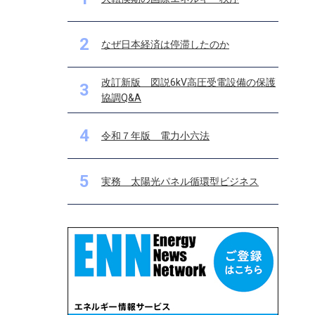
2
なぜ日本経済は停滞したのか
改訂新版 図説6kV高圧受電設備の保護
3
協調Q&A
4
令和７年版 電力小六法
5
実務 太陽光パネル循環型ビジネス