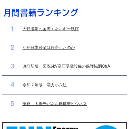
1
大転換期の国際エネルギー秩序
2
なぜ日本経済は停滞したのか
3
改訂新版 図説6kV高圧受電設備の保護協調Q&A
4
令和７年版 電力小六法
5
実務 太陽光パネル循環型ビジネス