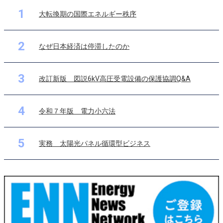
1
大転換期の国際エネルギー秩序
2
なぜ日本経済は停滞したのか
3
改訂新版 図説6kV高圧受電設備の保護協調Q&A
4
令和７年版 電力小六法
5
実務 太陽光パネル循環型ビジネス