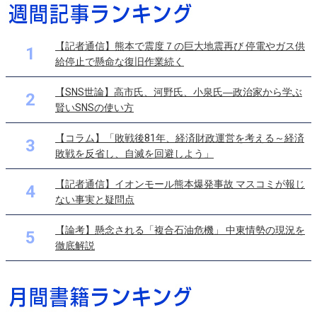
【記者通信】熊本で震度７の巨大地震再び 停電やガス供
1
給停止で懸命な復旧作業続く
【SNS世論】高市氏、河野氏、小泉氏―政治家から学ぶ
2
賢いSNSの使い方
【コラム】「敗戦後81年、経済財政運営を考える～経済
3
敗戦を反省し、自滅を回避しよう」
【記者通信】イオンモール熊本爆発事故 マスコミが報じ
4
ない事実と疑問点
【論考】懸念される「複合石油危機」 中東情勢の現況を
5
徹底解説