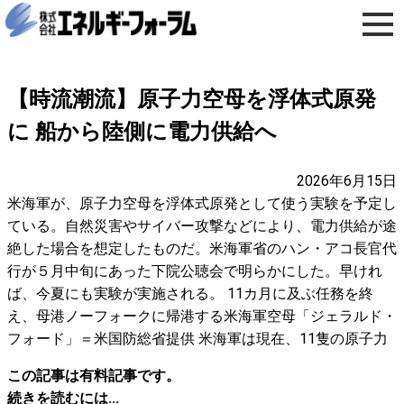
【時流潮流】原子力空母を浮体式原発
に 船から陸側に電力供給へ
2026年6月15日
米海軍が、原子力空母を浮体式原発として使う実験を予定し
ている。自然災害やサイバー攻撃などにより、電力供給が途
絶した場合を想定したものだ。米海軍省のハン・アコ長官代
行が５月中旬にあった下院公聴会で明らかにした。早けれ
ば、今夏にも実験が実施される。 11カ月に及ぶ任務を終
え、母港ノーフォークに帰港する米海軍空母「ジェラルド・
フォード」＝米国防総省提供 米海軍は現在、11隻の原子力
この記事は有料記事です。
続きを読むには...