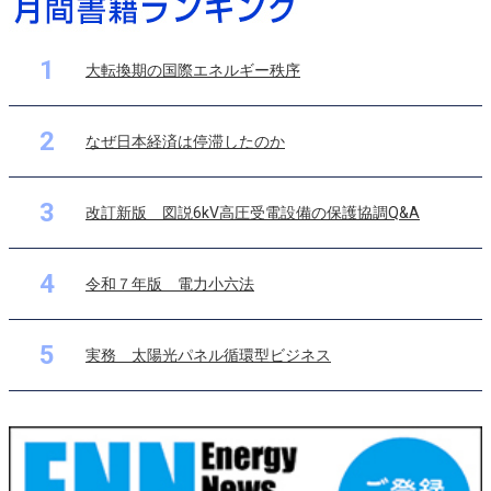
1
大転換期の国際エネルギー秩序
2
なぜ日本経済は停滞したのか
3
改訂新版 図説6kV高圧受電設備の保護協調Q&A
4
令和７年版 電力小六法
5
実務 太陽光パネル循環型ビジネス