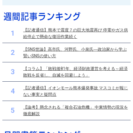
【記者通信】熊本で震度７の巨大地震再び 停電やガス供
1
給停止で懸命な復旧作業続く
【SNS世論】高市氏、河野氏、小泉氏―政治家から学ぶ
2
賢いSNSの使い方
【コラム】「敗戦後81年、経済財政運営を考える～経済
3
敗戦を反省し、自滅を回避しよう」
【記者通信】イオンモール熊本爆発事故 マスコミが報じ
4
ない事実と疑問点
【論考】懸念される「複合石油危機」 中東情勢の現況を
5
徹底解説