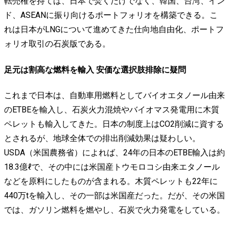
転売権を持てば、日本で焚くだけでなく、韓国、台湾、イン
ド、ASEANに振り向けるポートフォリオを構築できる。こ
れは日本がLNGについて進めてきた仕向地自由化、ポートフ
ォリオ取引の石炭版である。
足元は割高な燃料を輸入 安価な選択肢排除に疑問
これまで日本は、自動車用燃料としてバイオエタノール由来
のETBEを輸入し、石炭火力混焼やバイオマス発電用に木質
ペレットも輸入してきた。日本の制度上はCO2削減に資する
とされるが、地球全体での排出削減効果は疑わしい。
USDA（米国農務省）によれば、24年の日本のETBE輸入は約
18.3億ℓで、その中には米国産トウモロコシ由来エタノール
などを原料にしたものが含まれる。木質ペレットも22年に
440万tを輸入し、その一部は米国産だった。だが、その米国
では、ガソリン燃料を燃やし、石炭で火力発電をしている。