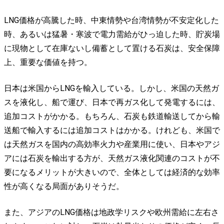
LNG価格が高騰した時、中東情勢や台湾情勢が不安定化した
時、あるいは猛暑・寒波で電力需給がひっ迫した時、貯炭場
に現物として在庫ないし備蓄として置ける石炭は、安全保障
上、重要な価値を持つ。
日本は米国からLNGを輸入している。しかし、米国の天然ガ
スを液化し、船で運び、日本で再ガス化して発電するには、
追加コストがかかる。もちろん、石炭も鉄道輸送してから輸
送船で輸入するには追加コストはかかる。けれども、米国で
は天然ガスを国内の高効率火力や産業用に使い、日本やアジ
アには石炭を輸出する方が、天然ガス液化関連のコストが不
要になるメリットが大きいので、全体としては経済的な効率
性が高くなる局面がありそうだ。
また、アジアのLNG価格は地政学リスクや欧州需給に左右さ