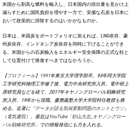
米国から割高な燃料を輸入し、日本国内の排出量を見かけ上
減らすために国民負担を増やす一方で、安価な石炭を日本に
おいて政策的に排除するのはいかがなものか。
日本は、米国炭をポートフォリオに加えれば、LNG依存、豪
州炭依存、インドネシア炭依存を同時に下げることができ
る。米国からの石炭輸入をエネルギー安全保障の正式な柱と
して位置付けて推進すべきではなかろうか。
【プロフィール】1991
年東京大学理学部卒。93年同大学院
工学研究科物理工学修了後、電力中央研究所入所。電中研上
席研究員などを経て、2017年キヤノングローバル戦略研究
所入所。19年から現職。慶應義塾大学大学院特任教授も務
める。近著に
『データが語る気候変動問題のホントとウソ』
（電気書院）
。最近は
YouTube「杉山大志_キヤノングロー
バル戦略研究所」
での情報発信にも力を入れる。