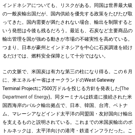
インドネシアについても、リスクがある。同国は世界最大級
の一般炭輸出国だが、国内供給を優先する政策をたびたび取
ってきた。国内需要が満たされない場合、輸出を制限すると
いう発想は今後も残るだろう。最近も、石炭など主要商品の
輸出管理を国が強める動きが市場の不確実性を高めている。
つまり、日本が豪州とインドネシアを中心に石炭調達を続け
るだけでは、燃料安全保障として十分ではない。
この文脈で、米国炭は有力な第三の柱になり得る。この６月
に、米エネルギー省はオークランドのWest Gateway
Terminal Projectに7500万ドルを投じる方針を発表した(
The
Department of Energy
)。同ターミナルは鉄道に接続された米
国西海岸のバルク輸出拠点で、日本、韓国、台湾、ベトナ
ム、マレーシアなどインド太平洋の同盟国・友好国向け輸出
を支えるものと説明されている。これまでの米国炭輸出のボ
トルネックは、太平洋向けの港湾・鉄道インフラだった。こ