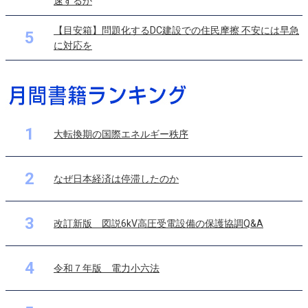
速するか
【目安箱】問題化するDC建設での住民摩擦 不安には早急
5
に対応を
1
大転換期の国際エネルギー秩序
2
なぜ日本経済は停滞したのか
3
改訂新版 図説6kV高圧受電設備の保護協調Q&A
4
令和７年版 電力小六法