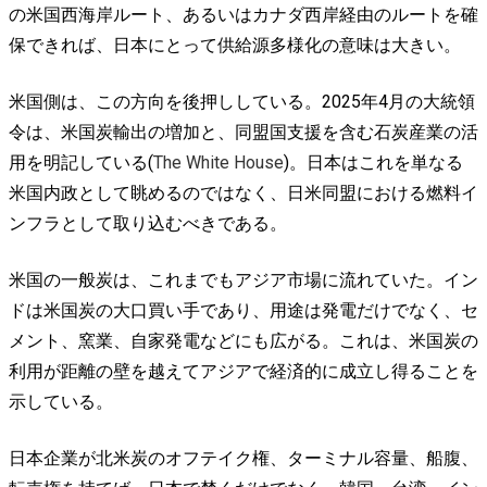
の米国西海岸ルート、あるいはカナダ西岸経由のルートを確
保できれば、日本にとって供給源多様化の意味は大きい。
米国側は、この方向を後押ししている。2025年4月の大統領
令は、米国炭輸出の増加と、同盟国支援を含む石炭産業の活
用を明記している(
The White House
)。日本はこれを単なる
米国内政として眺めるのではなく、日米同盟における燃料イ
ンフラとして取り込むべきである。
米国の一般炭は、これまでもアジア市場に流れていた。イン
ドは米国炭の大口買い手であり、用途は発電だけでなく、セ
メント、窯業、自家発電などにも広がる。これは、米国炭の
利用が距離の壁を越えてアジアで経済的に成立し得ることを
示している。
日本企業が北米炭のオフテイク権、ターミナル容量、船腹、