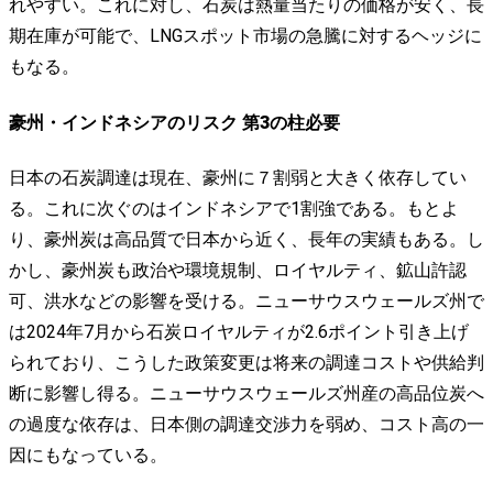
れやすい。これに対し、石炭は熱量当たりの価格が安く、長
期在庫が可能で、LNGスポット市場の急騰に対するヘッジに
もなる。
豪州・インドネシアのリスク 第3の柱必要
日本の石炭調達は現在、豪州に７割弱と大きく依存してい
る。これに次ぐのはインドネシアで1割強である。もとよ
り、豪州炭は高品質で日本から近く、長年の実績もある。し
かし、豪州炭も政治や環境規制、ロイヤルティ、鉱山許認
可、洪水などの影響を受ける。ニューサウスウェールズ州で
は2024年7月から石炭ロイヤルティが2.6ポイント引き上げ
られており、こうした政策変更は将来の調達コストや供給判
断に影響し得る。ニューサウスウェールズ州産の高品位炭へ
の過度な依存は、日本側の調達交渉力を弱め、コスト高の一
因にもなっている。