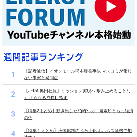
【記者通信】イオンモール熊本爆発事故 マスコミが報じ
1
ない事実と疑問点
【JERA 奥田社長】ミッション実現へ 歩み止めることな
2
く さらなる成長目指す
【特集2まとめ】動き出した柏崎刈羽 発電所と地元経済
3
の今
【特集１まとめ】液体燃料の脱石油化 ホルムズ危機で加
4