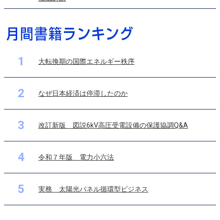
1
大転換期の国際エネルギー秩序
2
なぜ日本経済は停滞したのか
3
改訂新版 図説6kV高圧受電設備の保護協調Q&A
4
令和７年版 電力小六法
5
実務 太陽光パネル循環型ビジネス