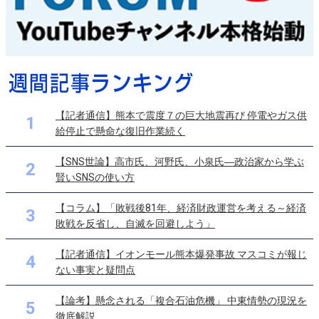
【記者通信】熊本で震度７の巨大地震再び 停電やガス供
1
給停止で懸命な復旧作業続く
【SNS世論】高市氏、河野氏、小泉氏―政治家から学ぶ
2
賢いSNSの使い方
【コラム】「敗戦後81年、経済財政運営を考える～経済
3
敗戦を反省し、自滅を回避しよう」
【記者通信】イオンモール熊本爆発事故 マスコミが報じ
4
ない事実と疑問点
【論考】懸念される「複合石油危機」 中東情勢の現況を
5
徹底解説