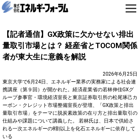
【記者通信】GX政策に欠かせない排出
量取引市場とは？ 経産省とTOCOM関係
者が東大生に意義を解説
2026年6月25日
東京大学で6月24日、エネルギー業界の実務家による社会連
携講座（第９回）が開かれた。経済産業省の若林伸佳GXグ
ループ参事官・環境経済室長と東京証券取引所の松尾琢己カ
ーボン・クレジット市場整備室長が登壇、「GX政策と排出
量取引市場」をテーマに脱炭素政策の在り方と排出量取引の
仕組みや課題について講義した。 若林氏は、日本で供給さ
れる一次エネルギーの8割以上を化石エネルギーに依存して
いる