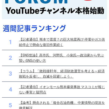
【記者通信】熊本で震度７の巨大地震再び 停電やガス供
1
給停止で懸命な復旧作業続く
【SNS世論】高市氏、河野氏、小泉氏―政治家から学ぶ
2
賢いSNSの使い方
【コラム】「敗戦後81年、経済財政運営を考える～経済
3
敗戦を反省し、自滅を回避しよう」
【記者通信】イオンモール熊本爆発事故 マスコミが報じ
4
ない事実と疑問点
【論考】懸念される「複合石油危機」 中東情勢の現況を
5
徹底解説