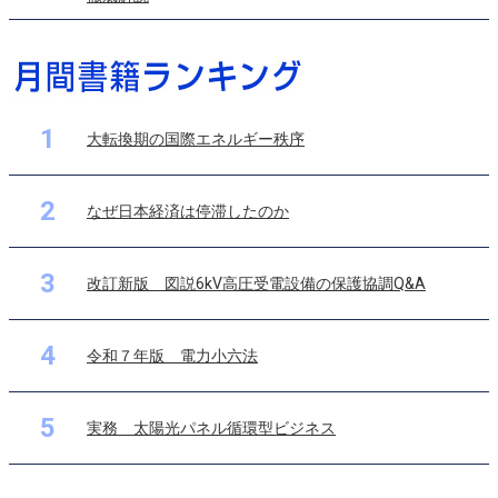
1
大転換期の国際エネルギー秩序
2
なぜ日本経済は停滞したのか
3
改訂新版 図説6kV高圧受電設備の保護協調Q&A
4
令和７年版 電力小六法
5
実務 太陽光パネル循環型ビジネス