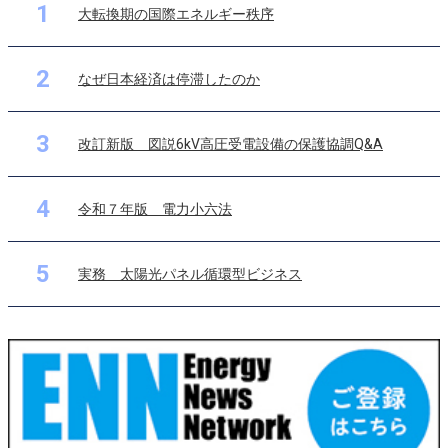
1
大転換期の国際エネルギー秩序
2
なぜ日本経済は停滞したのか
3
改訂新版 図説6kV高圧受電設備の保護協調Q&A
4
令和７年版 電力小六法
5
実務 太陽光パネル循環型ビジネス