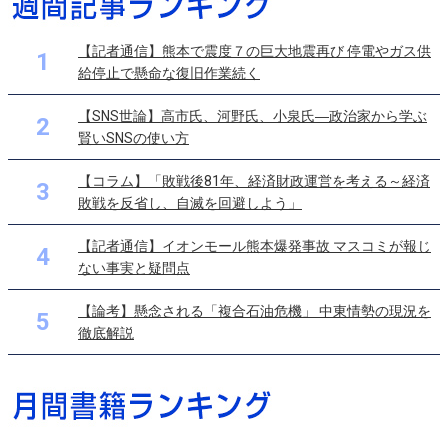
【記者通信】熊本で震度７の巨大地震再び 停電やガス供
1
給停止で懸命な復旧作業続く
【SNS世論】高市氏、河野氏、小泉氏―政治家から学ぶ
2
賢いSNSの使い方
【コラム】「敗戦後81年、経済財政運営を考える～経済
3
敗戦を反省し、自滅を回避しよう」
【記者通信】イオンモール熊本爆発事故 マスコミが報じ
4
ない事実と疑問点
【論考】懸念される「複合石油危機」 中東情勢の現況を
5
徹底解説