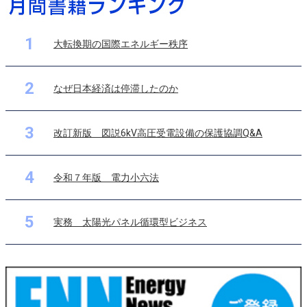
1
大転換期の国際エネルギー秩序
2
なぜ日本経済は停滞したのか
3
改訂新版 図説6kV高圧受電設備の保護協調Q&A
4
令和７年版 電力小六法
5
実務 太陽光パネル循環型ビジネス