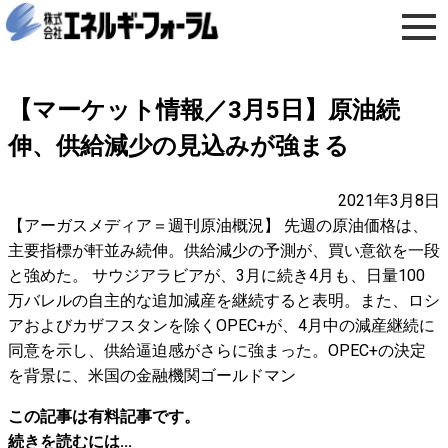
【マーケット情報／3月5日】原油続
伸、供給減少の見込みが強まる
2021年3月8日
【アーガスメディア＝週刊原油概況】 先週の原油価格は、
主要指標が軒並み続伸。供給減少の予測が、買い意欲を一段
と強めた。 サウジアラビアが、3月に続き4月も、日量100
万バレルの自主的な追加減産を継続すると表明。また、ロシ
アおよびカザフスタンを除くOPEC+が、4月中の減産継続に
同意を示し、供給逼迫感がさらに強まった。OPEC+の決定
を背景に、米国の金融機関ゴールドマン
この記事は有料記事です。
続きを読むには...