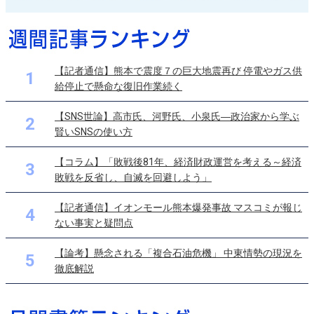
【記者通信】熊本で震度７の巨大地震再び 停電やガス供
1
給停止で懸命な復旧作業続く
【SNS世論】高市氏、河野氏、小泉氏―政治家から学ぶ
2
賢いSNSの使い方
【コラム】「敗戦後81年、経済財政運営を考える～経済
3
敗戦を反省し、自滅を回避しよう」
【記者通信】イオンモール熊本爆発事故 マスコミが報じ
4
ない事実と疑問点
【論考】懸念される「複合石油危機」 中東情勢の現況を
5
徹底解説