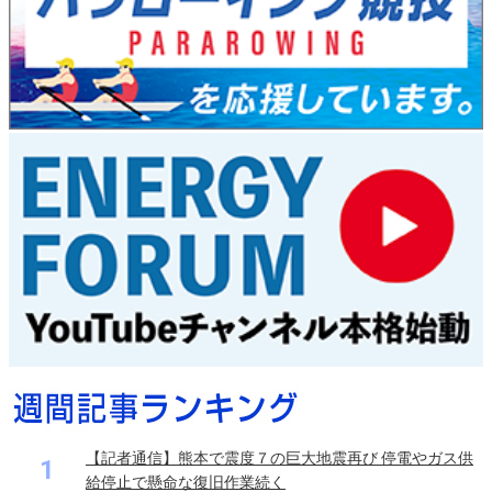
【記者通信】熊本で震度７の巨大地震再び 停電やガス供
1
給停止で懸命な復旧作業続く