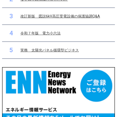
3
改訂新版 図説6kV高圧受電設備の保護協調Q&A
4
令和７年版 電力小六法
5
実務 太陽光パネル循環型ビジネス