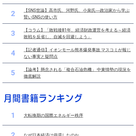
【SNS世論】高市氏、河野氏、小泉氏―政治家から学ぶ
2
賢いSNSの使い方
【コラム】「敗戦後81年、経済財政運営を考える～経済
3
敗戦を反省し、自滅を回避しよう」
【記者通信】イオンモール熊本爆発事故 マスコミが報じ
4
ない事実と疑問点
【論考】懸念される「複合石油危機」 中東情勢の現況を
5
徹底解説
1
大転換期の国際エネルギー秩序
2
なぜ日本経済は停滞したのか