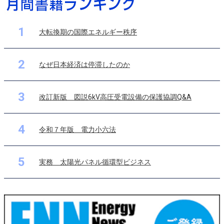
1
大転換期の国際エネルギー秩序
2
なぜ日本経済は停滞したのか
3
改訂新版 図説6kV高圧受電設備の保護協調Q&A
4
令和７年版 電力小六法
5
実務 太陽光パネル循環型ビジネス