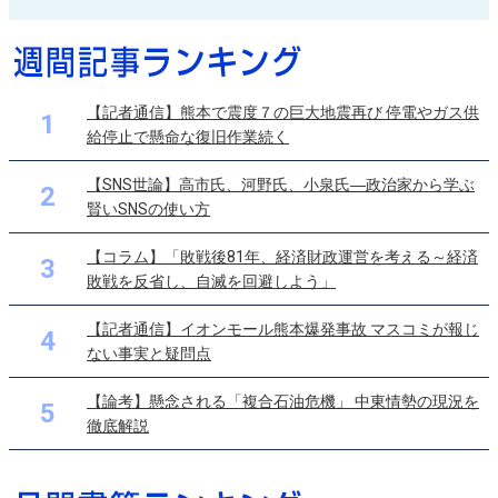
【記者通信】熊本で震度７の巨大地震再び 停電やガス供
1
給停止で懸命な復旧作業続く
【SNS世論】高市氏、河野氏、小泉氏―政治家から学ぶ
2
賢いSNSの使い方
【コラム】「敗戦後81年、経済財政運営を考える～経済
3
敗戦を反省し、自滅を回避しよう」
【記者通信】イオンモール熊本爆発事故 マスコミが報じ
4
ない事実と疑問点
【論考】懸念される「複合石油危機」 中東情勢の現況を
5
徹底解説