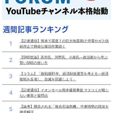
【記者通信】熊本で震度７の巨大地震再び 停電やガス供
1
給停止で懸命な復旧作業続く
【SNS世論】高市氏、河野氏、小泉氏―政治家から学ぶ
2
賢いSNSの使い方
【コラム】「敗戦後81年、経済財政運営を考える～経済
3
敗戦を反省し、自滅を回避しよう」
【記者通信】イオンモール熊本爆発事故 マスコミが報じ
4
ない事実と疑問点
【論考】懸念される「複合石油危機」 中東情勢の現況を
5
徹底解説