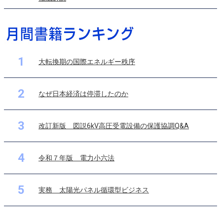
1
大転換期の国際エネルギー秩序
2
なぜ日本経済は停滞したのか
3
改訂新版 図説6kV高圧受電設備の保護協調Q&A
4
令和７年版 電力小六法
5
実務 太陽光パネル循環型ビジネス