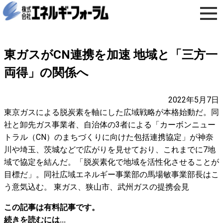
東ガスがCN連携を加速 地域と「三方一
両得」の関係へ
2022年5月7日
東京ガスによる脱炭素を軸にした広域戦略が本格始動だ。同
社と卸先ガス事業者、自治体の3者による「カーボンニュー
トラル（CN）のまちづくりに向けた包括連携協定」が神奈
川や埼玉、茨城などで広がりを見せており、これまでに7地
域で協定を結んだ。「脱炭素化で地域を活性化させることが
目標だ」。同社広域エネルギー事業部の馬場敏事業部長はこ
う意気込む。 東ガス、狭山市、武州ガスの提携会見
この記事は有料記事です。
続きを読むには...