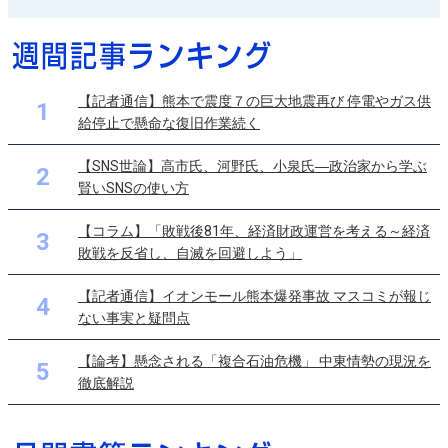
【記者通信】熊本で震度７の巨大地震再び 停電やガス供
1
給停止で懸命な復旧作業続く
【SNS世論】高市氏、河野氏、小泉氏―政治家から学ぶ
2
賢いSNSの使い方
【コラム】「敗戦後81年、経済財政運営を考える～経済
3
敗戦を反省し、自滅を回避しよう」
【記者通信】イオンモール熊本爆発事故 マスコミが報じ
4
ない事実と疑問点
【論考】懸念される「複合石油危機」 中東情勢の現況を
5
徹底解説