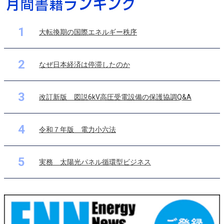
1
大転換期の国際エネルギー秩序
2
なぜ日本経済は停滞したのか
3
改訂新版 図説6kV高圧受電設備の保護協調Q&A
4
令和７年版 電力小六法
5
実務 太陽光パネル循環型ビジネス