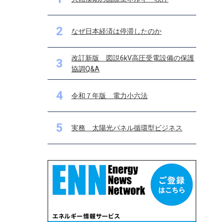
2
なぜ日本経済は停滞したのか
改訂新版 図説6kV高圧受電設備の保護
3
協調Q&A
4
令和７年版 電力小六法
5
実務 太陽光パネル循環型ビジネス