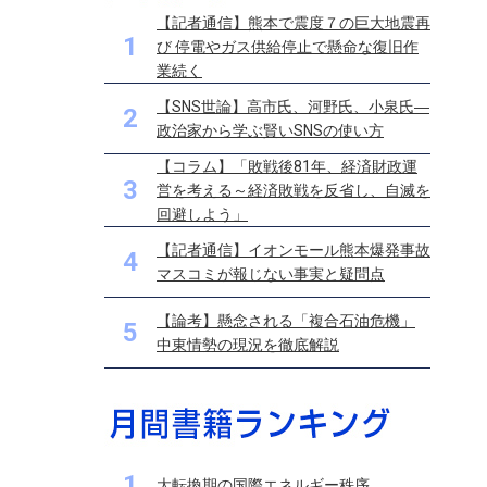
【記者通信】熊本で震度７の巨大地震再
1
び 停電やガス供給停止で懸命な復旧作
業続く
【SNS世論】高市氏、河野氏、小泉氏―
2
政治家から学ぶ賢いSNSの使い方
【コラム】「敗戦後81年、経済財政運
3
営を考える～経済敗戦を反省し、自滅を
回避しよう」
【記者通信】イオンモール熊本爆発事故
4
マスコミが報じない事実と疑問点
【論考】懸念される「複合石油危機」
5
中東情勢の現況を徹底解説
1
大転換期の国際エネルギー秩序