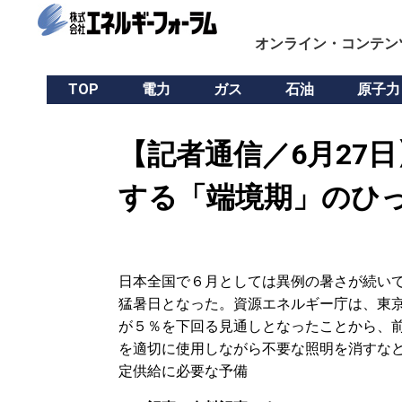
オンライン・コンテン
TOP
電力
ガス
石油
原子力
【記者通信／6月27
する「端境期」のひ
日本全国で６月としては異例の暑さが続いて
猛暑日となった。資源エネルギー庁は、東
が５％を下回る見通しとなったことから、
を適切に使用しながら不要な照明を消すな
定供給に必要な予備