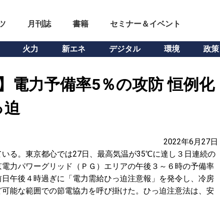
ツ
月刊誌
書籍
セミナー＆イベント
火力
新エネ
デジタル
環境
政策
日】電力予備率5％の攻防 恒例化
っ迫
2022年6月27日
いる。東京都心では27日、最高気温が35℃に達し３日連続の
京電力パワーグリッド（ＰＧ）エリアの午後３～６時の予備率
前日午後４時過ぎに「電力需給ひっ迫注意報」を発令し、冷房
ど可能な範囲での節電協力を呼び掛けた。ひっ迫注意法は、安