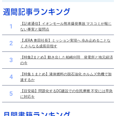
【記者通信】イオンモール熊本爆発事故 マスコミが報じ
1
ない事実と疑問点
【JERA 奥田社長】ミッション実現へ 歩み止めることな
2
く さらなる成長目指す
【特集2まとめ】動き出した柏崎刈羽 発電所と地元経済
3
の今
【特集１まとめ】液体燃料の脱石油化 ホルムズ危機で加
4
速するか
【目安箱】問題化するDC建設での住民摩擦 不安には早急
5
に対応を