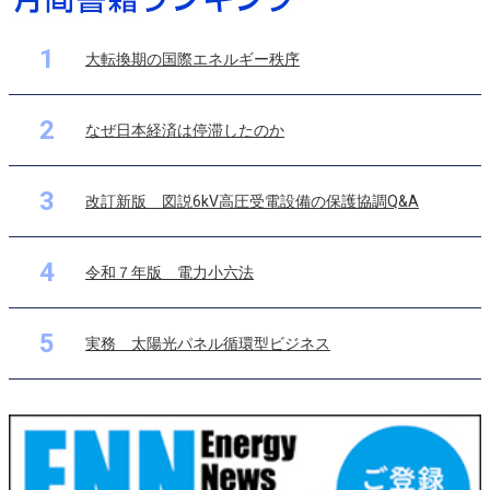
1
大転換期の国際エネルギー秩序
2
なぜ日本経済は停滞したのか
3
改訂新版 図説6kV高圧受電設備の保護協調Q&A
4
令和７年版 電力小六法
5
実務 太陽光パネル循環型ビジネス