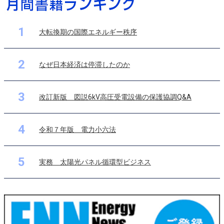
1
大転換期の国際エネルギー秩序
2
なぜ日本経済は停滞したのか
3
改訂新版 図説6kV高圧受電設備の保護協調Q&A
4
令和７年版 電力小六法
5
実務 太陽光パネル循環型ビジネス