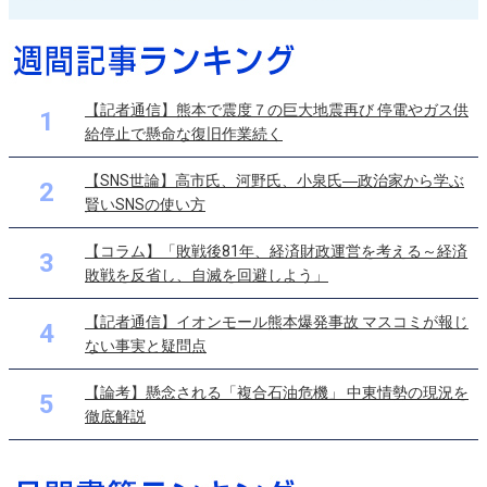
【記者通信】熊本で震度７の巨大地震再び 停電やガス供
1
給停止で懸命な復旧作業続く
【SNS世論】高市氏、河野氏、小泉氏―政治家から学ぶ
2
賢いSNSの使い方
【コラム】「敗戦後81年、経済財政運営を考える～経済
3
敗戦を反省し、自滅を回避しよう」
【記者通信】イオンモール熊本爆発事故 マスコミが報じ
4
ない事実と疑問点
【論考】懸念される「複合石油危機」 中東情勢の現況を
5
徹底解説