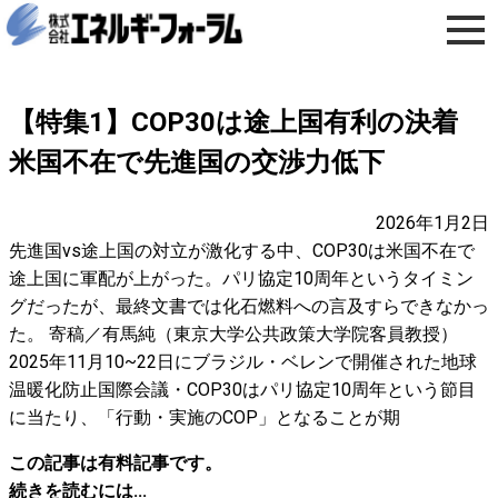
【特集1】COP30は途上国有利の決着
米国不在で先進国の交渉力低下
2026年1月2日
先進国vs途上国の対立が激化する中、COP30は米国不在で
途上国に軍配が上がった。パリ協定10周年というタイミン
グだったが、最終文書では化石燃料への言及すらできなかっ
た。 寄稿／有馬純（東京大学公共政策大学院客員教授）
2025年11月10~22日にブラジル・ベレンで開催された地球
温暖化防止国際会議・COP30はパリ協定10周年という節目
に当たり、「行動・実施のCOP」となることが期
この記事は有料記事です。
続きを読むには...