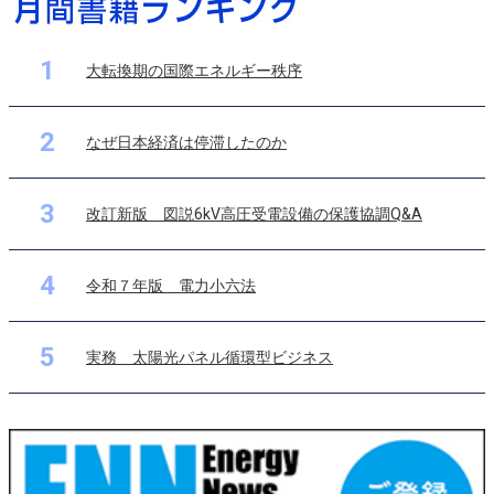
1
大転換期の国際エネルギー秩序
2
なぜ日本経済は停滞したのか
3
改訂新版 図説6kV高圧受電設備の保護協調Q&A
4
令和７年版 電力小六法
5
実務 太陽光パネル循環型ビジネス