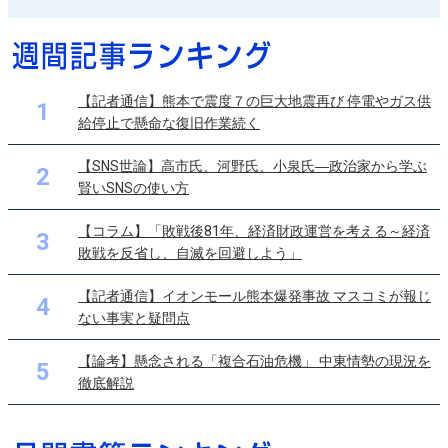
【記者通信】熊本で震度７の巨大地震再び 停電やガス供
1
給停止で懸命な復旧作業続く
【SNS世論】高市氏、河野氏、小泉氏―政治家から学ぶ
2
賢いSNSの使い方
【コラム】「敗戦後81年、経済財政運営を考える～経済
3
敗戦を反省し、自滅を回避しよう」
【記者通信】イオンモール熊本爆発事故 マスコミが報じ
4
ない事実と疑問点
【論考】懸念される「複合石油危機」 中東情勢の現況を
5
徹底解説