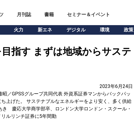
ツ
月刊誌
書籍
セミナー＆イベント
火力
新エネ
デジタル
環境
政策
目指す まずは地域からサステ
2023年6月24日
雅昭／GPSSグループ共同代表 外資系証券マンからバックパッ
ち上げた。 サステナブルなエネルギーをより安く、多く供給
あき 慶応大学商学部卒、ロンドン大学ロンドン・スクール・
リルリンチ証券に5年間勤