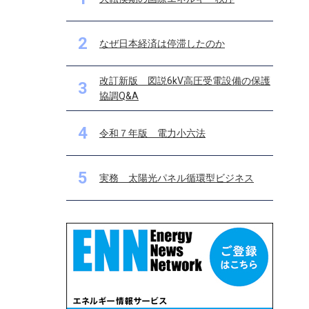
2
なぜ日本経済は停滞したのか
改訂新版 図説6kV高圧受電設備の保護
3
協調Q&A
4
令和７年版 電力小六法
5
実務 太陽光パネル循環型ビジネス