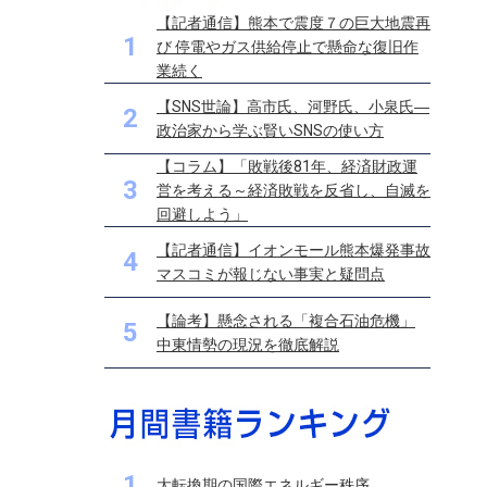
【記者通信】熊本で震度７の巨大地震再
1
び 停電やガス供給停止で懸命な復旧作
業続く
【SNS世論】高市氏、河野氏、小泉氏―
2
政治家から学ぶ賢いSNSの使い方
【コラム】「敗戦後81年、経済財政運
3
営を考える～経済敗戦を反省し、自滅を
回避しよう」
【記者通信】イオンモール熊本爆発事故
4
マスコミが報じない事実と疑問点
【論考】懸念される「複合石油危機」
5
中東情勢の現況を徹底解説
1
大転換期の国際エネルギー秩序