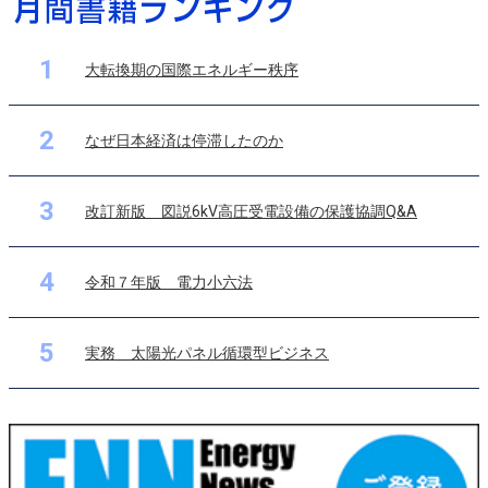
1
大転換期の国際エネルギー秩序
2
なぜ日本経済は停滞したのか
3
改訂新版 図説6kV高圧受電設備の保護協調Q&A
4
令和７年版 電力小六法
5
実務 太陽光パネル循環型ビジネス