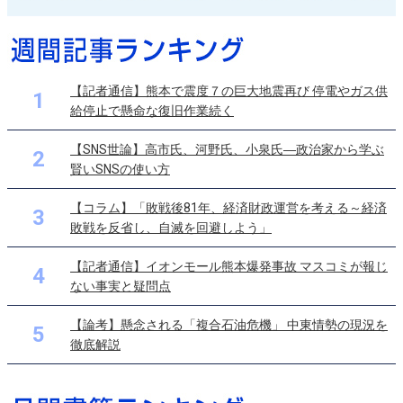
【記者通信】熊本で震度７の巨大地震再び 停電やガス供
1
給停止で懸命な復旧作業続く
【SNS世論】高市氏、河野氏、小泉氏―政治家から学ぶ
2
賢いSNSの使い方
【コラム】「敗戦後81年、経済財政運営を考える～経済
3
敗戦を反省し、自滅を回避しよう」
【記者通信】イオンモール熊本爆発事故 マスコミが報じ
4
ない事実と疑問点
【論考】懸念される「複合石油危機」 中東情勢の現況を
5
徹底解説