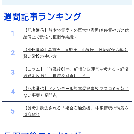
【記者通信】熊本で震度７の巨大地震再び 停電やガス供
1
給停止で懸命な復旧作業続く
【SNS世論】高市氏、河野氏、小泉氏―政治家から学ぶ
2
賢いSNSの使い方
【コラム】「敗戦後81年、経済財政運営を考える～経済
3
敗戦を反省し、自滅を回避しよう」
【記者通信】イオンモール熊本爆発事故 マスコミが報じ
4
ない事実と疑問点
【論考】懸念される「複合石油危機」 中東情勢の現況を
5
徹底解説