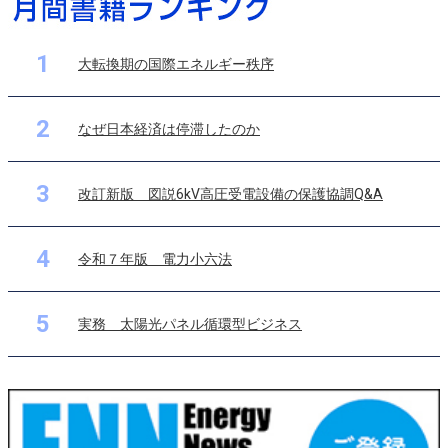
1
大転換期の国際エネルギー秩序
2
なぜ日本経済は停滞したのか
3
改訂新版 図説6kV高圧受電設備の保護協調Q&A
4
令和７年版 電力小六法
5
実務 太陽光パネル循環型ビジネス