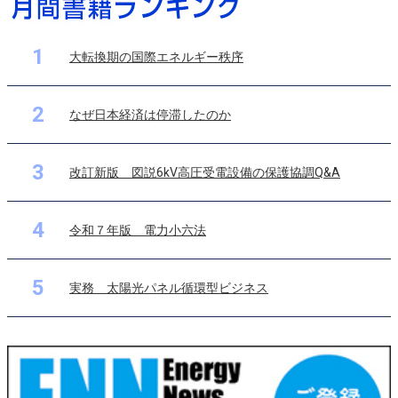
1
大転換期の国際エネルギー秩序
2
なぜ日本経済は停滞したのか
3
改訂新版 図説6kV高圧受電設備の保護協調Q&A
4
令和７年版 電力小六法
5
実務 太陽光パネル循環型ビジネス