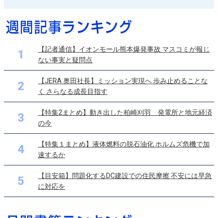
【記者通信】イオンモール熊本爆発事故 マスコミが報じ
1
ない事実と疑問点
【JERA 奥田社長】ミッション実現へ 歩み止めることな
2
く さらなる成長目指す
【特集2まとめ】動き出した柏崎刈羽 発電所と地元経済
3
の今
【特集１まとめ】液体燃料の脱石油化 ホルムズ危機で加
4
速するか
【目安箱】問題化するDC建設での住民摩擦 不安には早急
5
に対応を