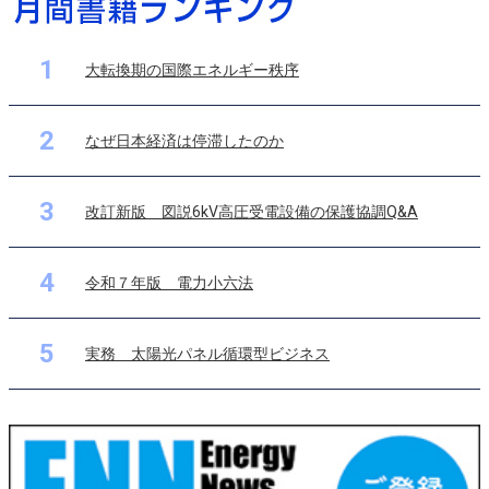
1
大転換期の国際エネルギー秩序
2
なぜ日本経済は停滞したのか
3
改訂新版 図説6kV高圧受電設備の保護協調Q&A
4
令和７年版 電力小六法
5
実務 太陽光パネル循環型ビジネス