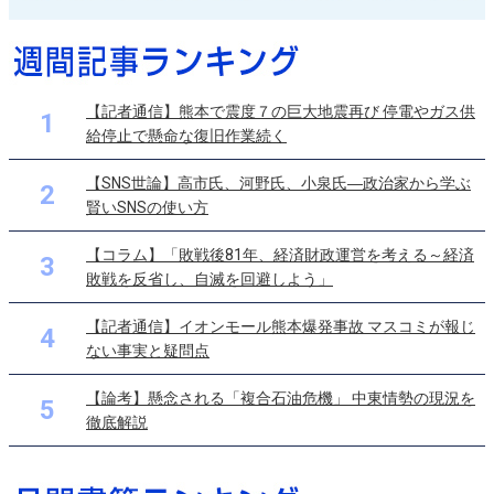
【記者通信】熊本で震度７の巨大地震再び 停電やガス供
1
給停止で懸命な復旧作業続く
【SNS世論】高市氏、河野氏、小泉氏―政治家から学ぶ
2
賢いSNSの使い方
【コラム】「敗戦後81年、経済財政運営を考える～経済
3
敗戦を反省し、自滅を回避しよう」
【記者通信】イオンモール熊本爆発事故 マスコミが報じ
4
ない事実と疑問点
【論考】懸念される「複合石油危機」 中東情勢の現況を
5
徹底解説