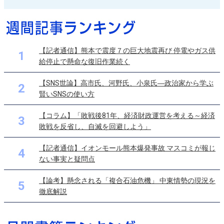
【記者通信】熊本で震度７の巨大地震再び 停電やガス供
1
給停止で懸命な復旧作業続く
【SNS世論】高市氏、河野氏、小泉氏―政治家から学ぶ
2
賢いSNSの使い方
【コラム】「敗戦後81年、経済財政運営を考える～経済
3
敗戦を反省し、自滅を回避しよう」
【記者通信】イオンモール熊本爆発事故 マスコミが報じ
4
ない事実と疑問点
【論考】懸念される「複合石油危機」 中東情勢の現況を
5
徹底解説