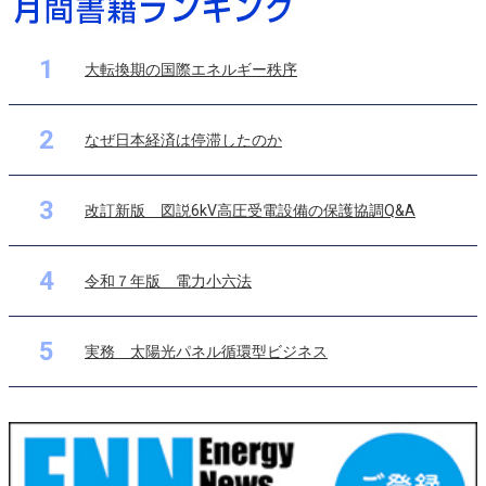
1
大転換期の国際エネルギー秩序
2
なぜ日本経済は停滞したのか
3
改訂新版 図説6kV高圧受電設備の保護協調Q&A
4
令和７年版 電力小六法
5
実務 太陽光パネル循環型ビジネス