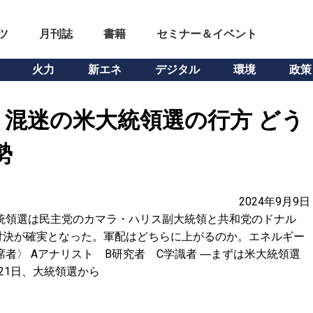
ツ
月刊誌
書籍
セミナー＆イベント
火力
新エネ
デジタル
環境
政策
混迷の米大統領選の行方 どう
勢
2024年9月9日
統領選は民主党のカマラ・ハリス副大統領と共和党のドナル
対決が確実となった。軍配はどちらに上がるのか。エネルギー
者〉 Aアナリスト B研究者 C学識者 ―まずは米大統領選
21日、大統領選から