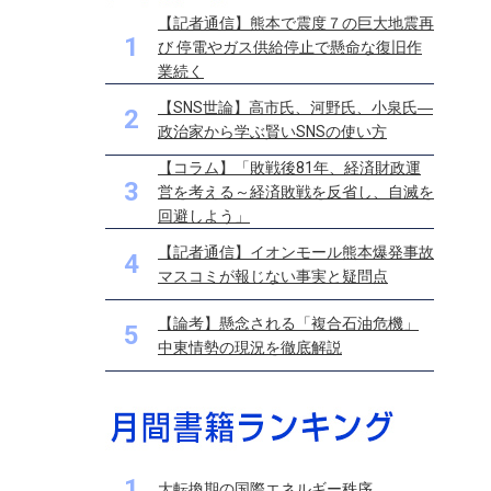
【記者通信】熊本で震度７の巨大地震再
1
び 停電やガス供給停止で懸命な復旧作
業続く
【SNS世論】高市氏、河野氏、小泉氏―
2
政治家から学ぶ賢いSNSの使い方
【コラム】「敗戦後81年、経済財政運
3
営を考える～経済敗戦を反省し、自滅を
回避しよう」
【記者通信】イオンモール熊本爆発事故
4
マスコミが報じない事実と疑問点
【論考】懸念される「複合石油危機」
5
中東情勢の現況を徹底解説
1
大転換期の国際エネルギー秩序