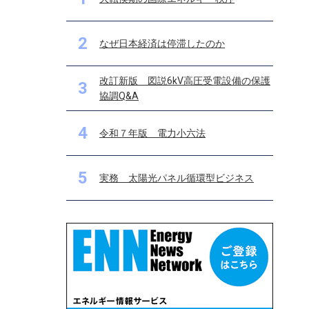
2
なぜ日本経済は停滞したのか
改訂新版 図説6kV高圧受電設備の保護
3
協調Q&A
4
令和７年版 電力小六法
5
実務 太陽光パネル循環型ビジネス