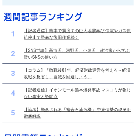
【記者通信】熊本で震度７の巨大地震再び 停電やガス供
1
給停止で懸命な復旧作業続く
【SNS世論】高市氏、河野氏、小泉氏―政治家から学ぶ
2
賢いSNSの使い方
【コラム】「敗戦後81年、経済財政運営を考える～経済
3
敗戦を反省し、自滅を回避しよう」
【記者通信】イオンモール熊本爆発事故 マスコミが報じ
4
ない事実と疑問点
【論考】懸念される「複合石油危機」 中東情勢の現況を
5
徹底解説