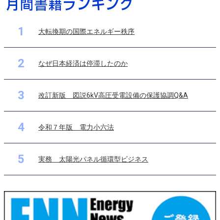
1
大転換期の国際エネルギー秩序
2
なぜ日本経済は停滞したのか
3
改訂新版 図説6kV高圧受電設備の保護協調Q&A
4
令和７年版 電力小六法
5
実務 太陽光パネル循環型ビジネス