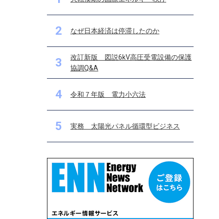
2
なぜ日本経済は停滞したのか
改訂新版 図説6kV高圧受電設備の保護
3
協調Q&A
4
令和７年版 電力小六法
5
実務 太陽光パネル循環型ビジネス