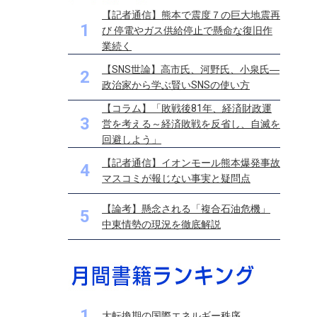
【記者通信】熊本で震度７の巨大地震再
1
び 停電やガス供給停止で懸命な復旧作
業続く
【SNS世論】高市氏、河野氏、小泉氏―
2
政治家から学ぶ賢いSNSの使い方
【コラム】「敗戦後81年、経済財政運
3
営を考える～経済敗戦を反省し、自滅を
回避しよう」
【記者通信】イオンモール熊本爆発事故
4
マスコミが報じない事実と疑問点
【論考】懸念される「複合石油危機」
5
中東情勢の現況を徹底解説
1
大転換期の国際エネルギー秩序