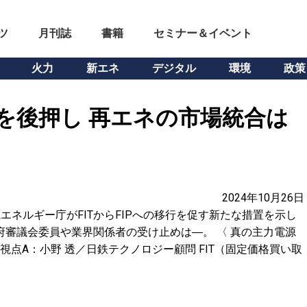
ツ
月刊誌
書籍
セミナー＆イベント
火力
新エネ
デジタル
環境
政策
行を後押し 再エネの市場統合は
2024年10月26日
源エネルギー庁がFITからFIPへの移行を促す新たな措置を示し
府審議会委員や業界関係者の受け止めは―。 〈 真の主力電源
視点A：小野 透／日鉄テクノロジー顧問 FIT（固定価格買い取