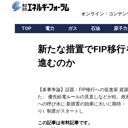
オンライン・コンテン
TOP
電力
ガス
石油
原子力
新たな措置でFIP移
進むのか
【多事争論】話題：FIP移行への促進策 資
た。 優先給電ルールの見直しなどが柱。政
への呼び水に 新措置の効果に大いに期待 〉 
り）制度がスタートし
この記事は有料記事です。