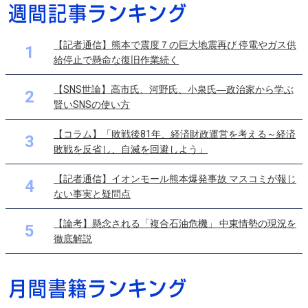
【記者通信】熊本で震度７の巨大地震再び 停電やガス供
1
給停止で懸命な復旧作業続く
【SNS世論】高市氏、河野氏、小泉氏―政治家から学ぶ
2
賢いSNSの使い方
【コラム】「敗戦後81年、経済財政運営を考える～経済
3
敗戦を反省し、自滅を回避しよう」
【記者通信】イオンモール熊本爆発事故 マスコミが報じ
4
ない事実と疑問点
【論考】懸念される「複合石油危機」 中東情勢の現況を
5
徹底解説