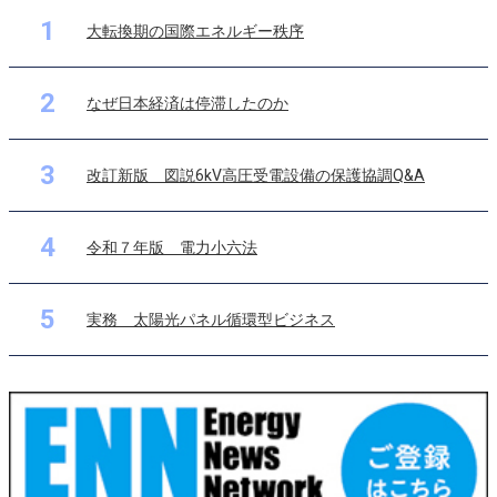
1
大転換期の国際エネルギー秩序
2
なぜ日本経済は停滞したのか
3
改訂新版 図説6kV高圧受電設備の保護協調Q&A
4
令和７年版 電力小六法
5
実務 太陽光パネル循環型ビジネス