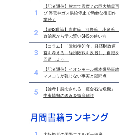
【記者通信】熊本で震度７の巨大地震再
1
び 停電やガス供給停止で懸命な復旧作
業続く
【SNS世論】高市氏、河野氏、小泉氏―
2
政治家から学ぶ賢いSNSの使い方
【コラム】「敗戦後81年、経済財政運
3
営を考える～経済敗戦を反省し、自滅を
回避しよう」
【記者通信】イオンモール熊本爆発事故
4
マスコミが報じない事実と疑問点
【論考】懸念される「複合石油危機」
5
中東情勢の現況を徹底解説
1
大転換期の国際エネルギー秩序