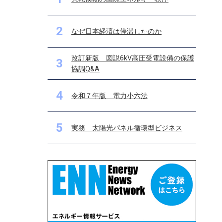
2
なぜ日本経済は停滞したのか
改訂新版 図説6kV高圧受電設備の保護
3
協調Q&A
4
令和７年版 電力小六法
5
実務 太陽光パネル循環型ビジネス