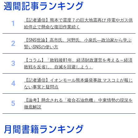
【記者通信】熊本で震度７の巨大地震再び 停電やガス供
1
給停止で懸命な復旧作業続く
【SNS世論】高市氏、河野氏、小泉氏―政治家から学ぶ
2
賢いSNSの使い方
【コラム】「敗戦後81年、経済財政運営を考える～経済
3
敗戦を反省し、自滅を回避しよう」
【記者通信】イオンモール熊本爆発事故 マスコミが報じ
4
ない事実と疑問点
【論考】懸念される「複合石油危機」 中東情勢の現況を
5
徹底解説