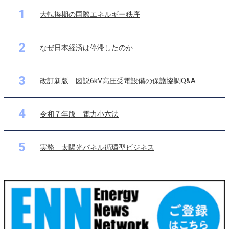
1
大転換期の国際エネルギー秩序
2
なぜ日本経済は停滞したのか
3
改訂新版 図説6kV高圧受電設備の保護協調Q&A
4
令和７年版 電力小六法
5
実務 太陽光パネル循環型ビジネス