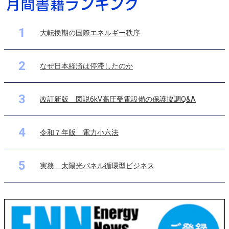
1
大転換期の国際エネルギー秩序
2
なぜ日本経済は停滞したのか
3
改訂新版 図説6kV高圧受電設備の保護協調Q&A
4
令和７年版 電力小六法
5
実務 太陽光パネル循環型ビジネス