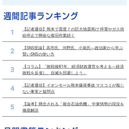
【記者通信】熊本で震度７の巨大地震再び 停電やガス供
1
給停止で懸命な復旧作業続く
【SNS世論】高市氏、河野氏、小泉氏―政治家から学ぶ
2
賢いSNSの使い方
【コラム】「敗戦後81年、経済財政運営を考える～経済
3
敗戦を反省し、自滅を回避しよう」
【記者通信】イオンモール熊本爆発事故 マスコミが報じ
4
ない事実と疑問点
【論考】懸念される「複合石油危機」 中東情勢の現況を
5
徹底解説