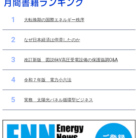
1
大転換期の国際エネルギー秩序
2
なぜ日本経済は停滞したのか
3
改訂新版 図説6kV高圧受電設備の保護協調Q&A
4
令和７年版 電力小六法
5
実務 太陽光パネル循環型ビジネス