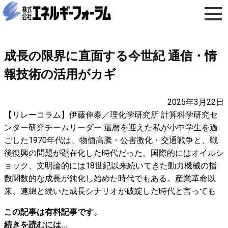
成長の限界に直面する今世紀 通信・情
報技術の活用がカギ
2025年3月22日
【リレーコラム】伊藤伸泰／理化学研究所 計算科学研究セ
ンター研究チームリーダー 還暦を迎えた私が小中学生を過
ごした1970年代は、物価高騰・公害激化・交通戦争と、戦
後復興の問題が顕在化した時代だった。国際的にはオイルシ
ョック、文明論的には18世紀以来続いてきた動力機械の指
数関数的な成長が鈍化し始めた時代でもある。産業革命以
来、連綿と続いた成長シナリオが破綻した時代と言っても
この記事は有料記事です。
続きを読むには...