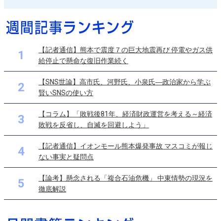
【記者通信】熊本で震度７の巨大地震再び 停電やガス供
1
給停止で懸命な復旧作業続く
【SNS世論】高市氏、河野氏、小泉氏―政治家から学ぶ
2
賢いSNSの使い方
【コラム】「敗戦後81年、経済財政運営を考える～経済
3
敗戦を反省し、自滅を回避しよう」
【記者通信】イオンモール熊本爆発事故 マスコミが報じ
4
ない事実と疑問点
【論考】懸念される「複合石油危機」 中東情勢の現況を
5
徹底解説