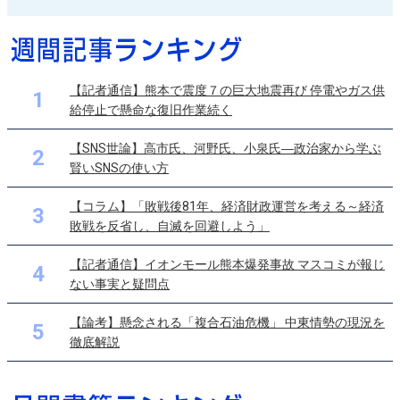
【記者通信】熊本で震度７の巨大地震再び 停電やガス供
1
給停止で懸命な復旧作業続く
【SNS世論】高市氏、河野氏、小泉氏―政治家から学ぶ
2
賢いSNSの使い方
【コラム】「敗戦後81年、経済財政運営を考える～経済
3
敗戦を反省し、自滅を回避しよう」
【記者通信】イオンモール熊本爆発事故 マスコミが報じ
4
ない事実と疑問点
【論考】懸念される「複合石油危機」 中東情勢の現況を
5
徹底解説