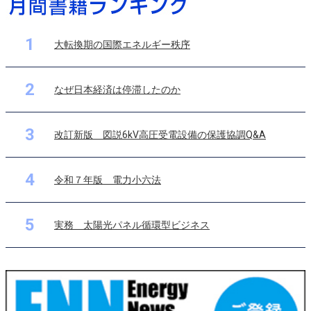
1
大転換期の国際エネルギー秩序
2
なぜ日本経済は停滞したのか
3
改訂新版 図説6kV高圧受電設備の保護協調Q&A
4
令和７年版 電力小六法
5
実務 太陽光パネル循環型ビジネス