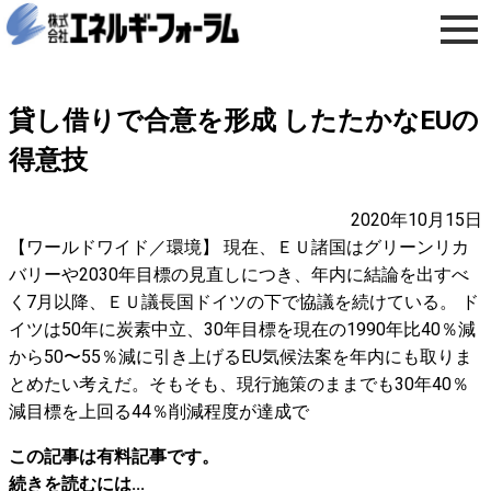
貸し借りで合意を形成 したたかなEUの
得意技
2020年10月15日
【ワールドワイド／環境】 現在、ＥＵ諸国はグリーンリカ
バリーや2030年目標の見直しにつき、年内に結論を出すべ
く7月以降、ＥＵ議長国ドイツの下で協議を続けている。 ド
イツは50年に炭素中立、30年目標を現在の1990年比40％減
から50〜55％減に引き上げるEU気候法案を年内にも取りま
とめたい考えだ。そもそも、現行施策のままでも30年40％
減目標を上回る44％削減程度が達成で
この記事は有料記事です。
続きを読むには...