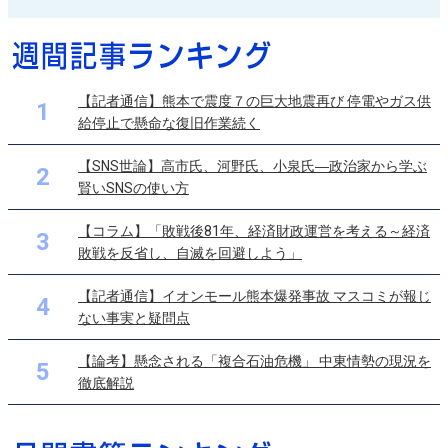
【記者通信】熊本で震度７の巨大地震再び 停電やガス供
1
給停止で懸命な復旧作業続く
【SNS世論】高市氏、河野氏、小泉氏―政治家から学ぶ
2
賢いSNSの使い方
【コラム】「敗戦後81年、経済財政運営を考える～経済
3
敗戦を反省し、自滅を回避しよう」
【記者通信】イオンモール熊本爆発事故 マスコミが報じ
4
ない事実と疑問点
【論考】懸念される「複合石油危機」 中東情勢の現況を
5
徹底解説