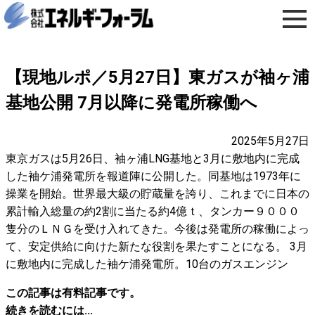
【現地ルポ／5月27日】東ガスが袖ヶ浦
基地公開 7月以降に発電所稼働へ
2025年5月27日
東京ガスは5月26日、袖ヶ浦LNG基地と3月に敷地内に完成
した袖ケ浦発電所を報道陣に公開した。同基地は1973年に
操業を開始。世界最大級の貯蔵量を誇り、これまでに日本の
累計輸入総量の約2割に当たる約4億ｔ、タンカー９０００
隻分のＬＮＧを受け入れてきた。今後は発電所の稼働によっ
て、安定供給に向けた新たな役割を果たすことになる。 3月
に敷地内に完成した袖ケ浦発電所。10台のガスエンジン
この記事は有料記事です。
続きを読むには...