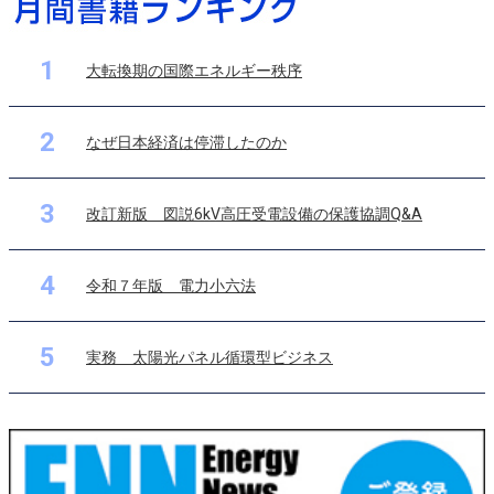
1
大転換期の国際エネルギー秩序
2
なぜ日本経済は停滞したのか
3
改訂新版 図説6kV高圧受電設備の保護協調Q&A
4
令和７年版 電力小六法
5
実務 太陽光パネル循環型ビジネス