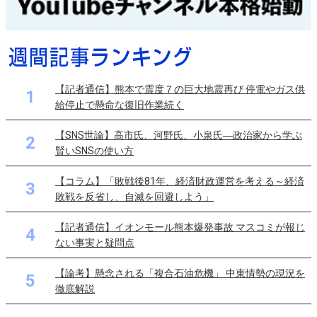
【記者通信】熊本で震度７の巨大地震再び 停電やガス供
1
給停止で懸命な復旧作業続く
【SNS世論】高市氏、河野氏、小泉氏―政治家から学ぶ
2
賢いSNSの使い方
【コラム】「敗戦後81年、経済財政運営を考える～経済
3
敗戦を反省し、自滅を回避しよう」
【記者通信】イオンモール熊本爆発事故 マスコミが報じ
4
ない事実と疑問点
【論考】懸念される「複合石油危機」 中東情勢の現況を
5
徹底解説