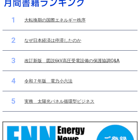
1
大転換期の国際エネルギー秩序
2
なぜ日本経済は停滞したのか
3
改訂新版 図説6kV高圧受電設備の保護協調Q&A
4
令和７年版 電力小六法
5
実務 太陽光パネル循環型ビジネス