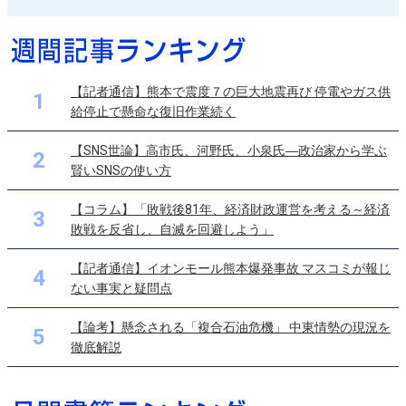
【記者通信】熊本で震度７の巨大地震再び 停電やガス供
1
給停止で懸命な復旧作業続く
【SNS世論】高市氏、河野氏、小泉氏―政治家から学ぶ
2
賢いSNSの使い方
【コラム】「敗戦後81年、経済財政運営を考える～経済
3
敗戦を反省し、自滅を回避しよう」
【記者通信】イオンモール熊本爆発事故 マスコミが報じ
4
ない事実と疑問点
【論考】懸念される「複合石油危機」 中東情勢の現況を
5
徹底解説