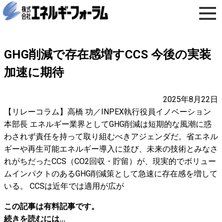
GHG削減で存在感増すCCS 今後の実装
加速に期待
2025年8月22日
【リレーコラム】高橋 功／INPEX執行役員イノベーション
本部長 エネルギー業界としてGHG削減は短期的な風潮に惑
わされず責任を持って取り組むべきアジェンダだ。省エネル
ギーや再生可能エネルギー導入に並び、未来の技術とみなさ
れがちだったCCS（CO2回収・貯留）が、現実的でボリュー
ムインパクトのあるGHG削減策として急速に存在感を増して
いる。 CCSは近年では適用が広が
この記事は有料記事です。
続きを読むには...