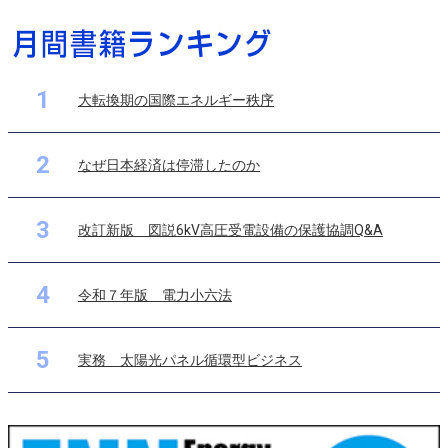
1
大転換期の国際エネルギー秩序
2
なぜ日本経済は停滞したのか
3
改訂新版 図説6kV高圧受電設備の保護協調Q&A
4
令和７年版 電力小六法
5
実務 太陽光パネル循環型ビジネス