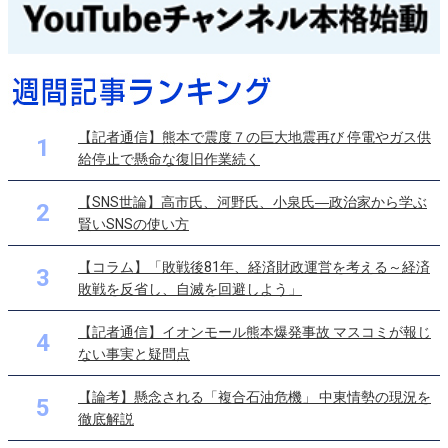
【記者通信】熊本で震度７の巨大地震再び 停電やガス供
1
給停止で懸命な復旧作業続く
【SNS世論】高市氏、河野氏、小泉氏―政治家から学ぶ
2
賢いSNSの使い方
【コラム】「敗戦後81年、経済財政運営を考える～経済
3
敗戦を反省し、自滅を回避しよう」
【記者通信】イオンモール熊本爆発事故 マスコミが報じ
4
ない事実と疑問点
【論考】懸念される「複合石油危機」 中東情勢の現況を
5
徹底解説