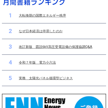
1
大転換期の国際エネルギー秩序
2
なぜ日本経済は停滞したのか
3
改訂新版 図説6kV高圧受電設備の保護協調Q&A
4
令和７年版 電力小六法
5
実務 太陽光パネル循環型ビジネス