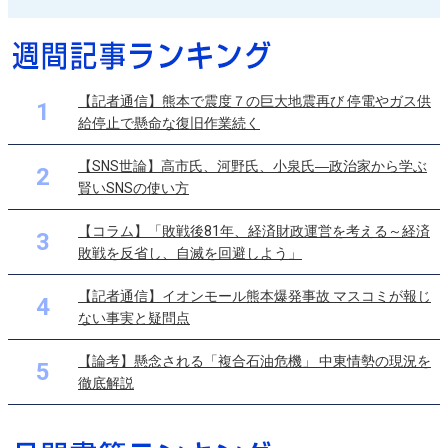
【記者通信】熊本で震度７の巨大地震再び 停電やガス供
1
給停止で懸命な復旧作業続く
【SNS世論】高市氏、河野氏、小泉氏―政治家から学ぶ
2
賢いSNSの使い方
【コラム】「敗戦後81年、経済財政運営を考える～経済
3
敗戦を反省し、自滅を回避しよう」
【記者通信】イオンモール熊本爆発事故 マスコミが報じ
4
ない事実と疑問点
【論考】懸念される「複合石油危機」 中東情勢の現況を
5
徹底解説