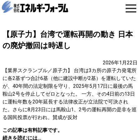
【原子力】台湾で運転再開の動き 日本
の廃炉撤回は時遅し
2026年1月22日
【業界スクランブル／原子力】 台湾は3カ所の原子力発電所
に各2基ずつ合計6基（他に建設中断が2基）を運転していた
が、40年間の法定制限を守り、2025年5月17日に最後の馬
鞍山2号を停止してゼロとなった。 一方、その4日前の13日
に運転年数を20年延長する法律改正が立法院で可決され
た。さらに8月23日には馬鞍山1、2号の運転再開の是非を巡
る国民投票が行われ、賛成が反対
この記事は有料記事です。
続きを読むには...