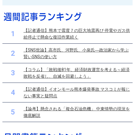
【記者通信】熊本で震度７の巨大地震再び 停電やガス供
1
給停止で懸命な復旧作業続く
【SNS世論】高市氏、河野氏、小泉氏―政治家から学ぶ
2
賢いSNSの使い方
【コラム】「敗戦後81年、経済財政運営を考える～経済
3
敗戦を反省し、自滅を回避しよう」
【記者通信】イオンモール熊本爆発事故 マスコミが報じ
4
ない事実と疑問点
【論考】懸念される「複合石油危機」 中東情勢の現況を
5
徹底解説