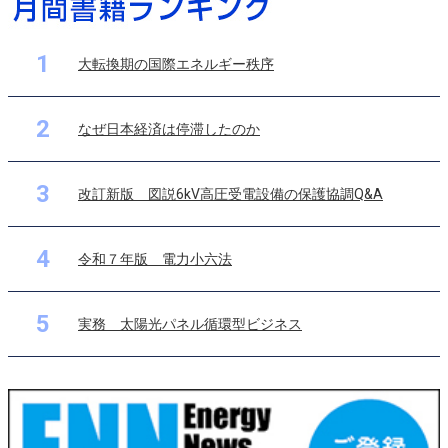
1
大転換期の国際エネルギー秩序
2
なぜ日本経済は停滞したのか
3
改訂新版 図説6kV高圧受電設備の保護協調Q&A
4
令和７年版 電力小六法
5
実務 太陽光パネル循環型ビジネス