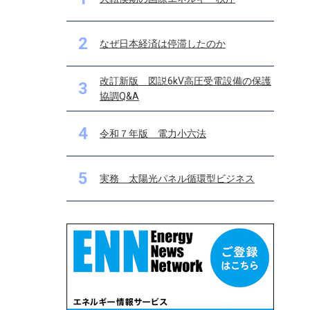
2
なぜ日本経済は停滞したのか
改訂新版 図説6kV高圧受電設備の保護
3
協調Q&A
4
令和７年版 電力小六法
5
実務 太陽光パネル循環型ビジネス