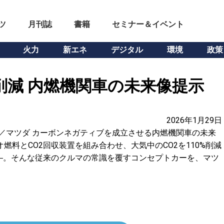
ツ
月刊誌
書籍
セミナー＆イベント
火力
新エネ
デジタル
環境
政策
%削減 内燃機関車の未来像提示
2026年1月29日
術／マツダ カーボンネガティブを成立させる内燃機関車の未来
燃料とCO2回収装置を組み合わせ、大気中のCO2を110%削減
く―。そんな従来のクルマの常識を覆すコンセプトカーを、マツ