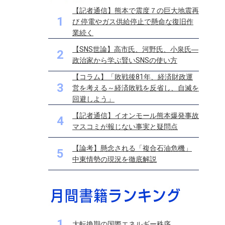
【記者通信】熊本で震度７の巨大地震再
1
び 停電やガス供給停止で懸命な復旧作
業続く
【SNS世論】高市氏、河野氏、小泉氏―
2
政治家から学ぶ賢いSNSの使い方
【コラム】「敗戦後81年、経済財政運
3
営を考える～経済敗戦を反省し、自滅を
回避しよう」
【記者通信】イオンモール熊本爆発事故
4
マスコミが報じない事実と疑問点
【論考】懸念される「複合石油危機」
5
中東情勢の現況を徹底解説
1
大転換期の国際エネルギー秩序