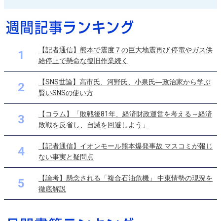
【記者通信】熊本で震度７の巨大地震再び 停電やガス供
1
給停止で懸命な復旧作業続く
【SNS世論】高市氏、河野氏、小泉氏―政治家から学ぶ
2
賢いSNSの使い方
【コラム】「敗戦後81年、経済財政運営を考える～経済
3
敗戦を反省し、自滅を回避しよう」
【記者通信】イオンモール熊本爆発事故 マスコミが報じ
4
ない事実と疑問点
【論考】懸念される「複合石油危機」 中東情勢の現況を
5
徹底解説